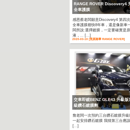
RANGE ROVER Discover
全車護膜
感恩蔡老闆願意Discovery4 第
全車護膜都快8年車，還是像新車
闆所說:選擇鍍膜，一定要確實是
液，... […]
2020-03-10 [荒原路華 RANGE ROVER]
交車即鍍BENZ GLE43 升級
級鑽石鍍膜劑
詹老闆一次預約三台鑽石鍍膜升級
一起安排鑽石鍍膜 我猜第三台應
[…]