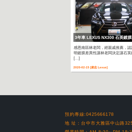
3年車 LEXUS NX300 石英
感恩南區林老闆，經親戚推薦，認
明鍍膜差異性讓林老闆決定讓石英
[…]
2020-02-15 [凌志 Lexus]
預約專線:0425666178
地 址：台中市大雅區中山路32
營業時間：AM 8:30∼PM 18: