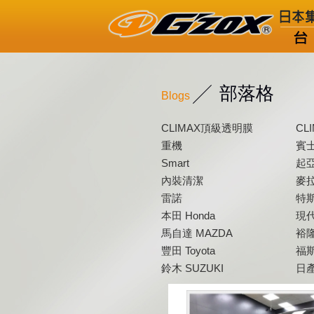
部落格
Blogs
CLIMAX頂級透明膜
CL
重機
賓士
Smart
起亞
內裝清潔
麥拉
雷諾
特斯
本田 Honda
現代
馬自達 MAZDA
裕隆
豐田 Toyota
福斯
鈴木 SUZUKI
日產