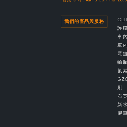
CL
我們的產品與服務
護
車
車
電
輪
氟
GZ
刷
石
新
機