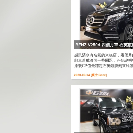
BENZ V250d 四個月車 石
感恩清水有名氣的米糕店，幾個月
顧車造成漆面一些問題，評估說明
原裝CP值最穩定石英鍍膜劑來維護 
2020-03-14 [賓士 Benz]