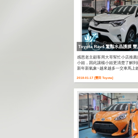
Toyota Rav4 驚豔水晶護膜
感恩老主顧客周大哥幫忙小店推薦好
小姐，因此讓楊小姐更清楚了解到
新年新氣象~越來越多一交車馬上鍍
2018-01-17 [豐田 Toyota]