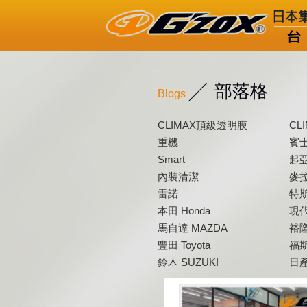
部落格
Blogs
CLIMAX頂級透明膜
CL
重機
賓士
Smart
起亞
內裝清潔
麥拉
雷諾
特斯
本田 Honda
現代
馬自達 MAZDA
裕隆
豐田 Toyota
福斯
鈴木 SUZUKI
日產