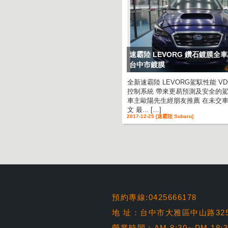
速霸陸 LEVORG 鑽石鍍膜全
台中市鍍膜
全新速霸陸 LEVORG駕馭性能 V
控制系統 帶來更易預測及安全的駕
車主歐陽先生經朋友推薦 在未交
文 最... […]
2017-12-25 [速霸陸 Subaru]
預約專線:0425666178
地 址：台中市大雅區中山路32
營業時間：AM 8:30∼PM 18: