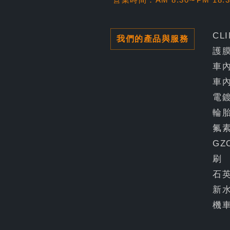
CL
我們的產品與服務
護
車
車
電
輪
氟
GZ
刷
石
新
機