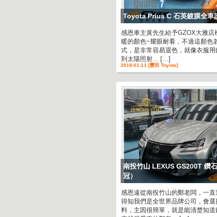
Toyota Prius C 石英鍍膜
感恩車主黃先生給予GZOX大雅店機
暖的顏色~耀眼耐看，不過這顏色
式，是非常容易退色，就像衣服用
到太陽照射... […]
2018-01-11 [豐田 Toyota]
南投竹山 LEXUS GS200T 
冠）
感恩遠從南投竹山的鄭老闆，一直
得知我們是全世界品牌公司，會選
料，主因很簡單，就是能清楚知道