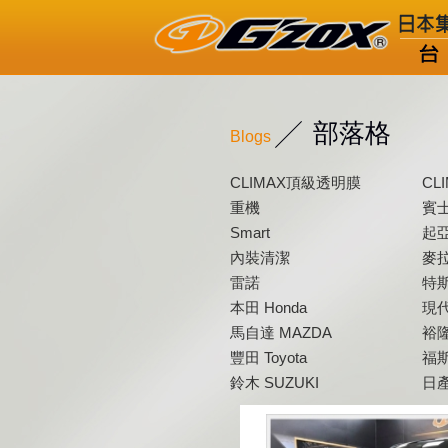
部落格
Blogs
CLIMAX頂級透明膜
CL
重機
賓士
Smart
起亞
內裝清潔
麥拉
雷諾
特斯
本田 Honda
現代
馬自達 MAZDA
裕隆
豐田 Toyota
福斯
鈴木 SUZUKI
日產