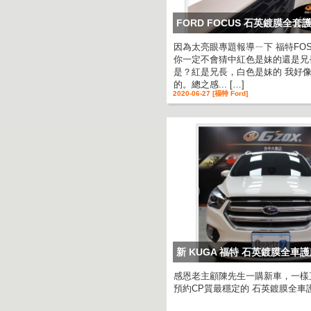
FORD FOCUS 石英鍍膜全套
因為太亮眼專題報導ㄧ下 福特FO
你一定不會猜中紅色是妹的還是兄
是？紅是兄長，白色是妹的 我好
的。總之感... […]
2020-06-27 [福特 Ford]
新 KUGA 福特 石英鍍膜全車
感恩老主顧陳先生一購新車，一樣
預約CP質最穩定的 石英鍍膜全車護膜