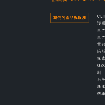
CL
我們的產品與服務
護
車
車
電
輪
氟
GZ
刷
石
新
機