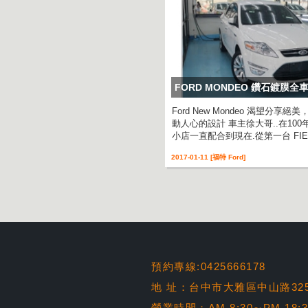
FORD MONDEO 鑽石鍍膜
Ford New Mondeo 渴望分享
動人心的設計 車主徐大哥..在100
小店一直配合到現在.從第一台 FIES..
2017-01-11 [福特 Ford]
預約專線:0425666178
地 址：台中市大雅區中山路32
營業時間：AM 8:30∼PM 18: