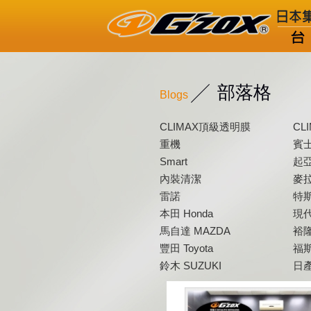
部落格
Blogs
CLIMAX頂級透明膜
CL
重機
賓士
Smart
起亞
內裝清潔
麥拉
雷諾
特斯
本田 Honda
現代
馬自達 MAZDA
裕隆
豐田 Toyota
福斯
鈴木 SUZUKI
日產