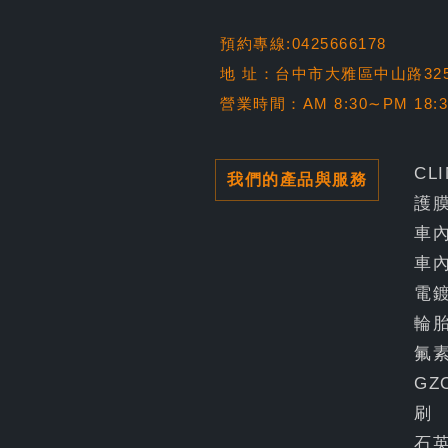
預約專線:0425666178
地 址：台中市大雅區中山路32
營業時間：AM 8:30∼PM 18:
CL
我們的產品與服務
護
車
車
電
輪
氟
GZ
刷
石