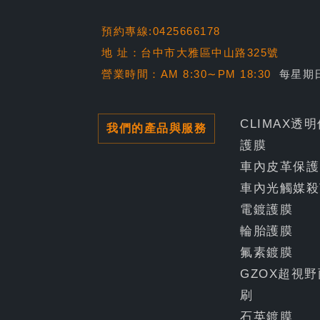
預約專線:0425666178
地 址：台中市大雅區中山路325號
營業時間：AM 8:30∼PM 18:30
每星期
CLIMAX透
我們的產品與服務
護膜
車內皮革保護
車內光觸媒殺
電鍍護膜
輪胎護膜
氟素鍍膜
GZOX超視野
刷
石英鍍膜