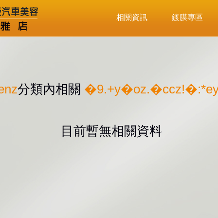
相關資訊
鍍膜專區
enz
分類內相關
�9.+y�oz.�ccz!�:*e
目前暫無相關資料