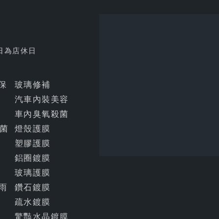
日為店休日
明保
玻璃修補
汽車內裝美容
車內臭氧殺菌
菌
燈殼護膜
塑膠護膜
鋁圈鍍膜
玻璃護膜
雨
鑽石鍍膜
疏水鍍膜
驚豔水晶鍍膜