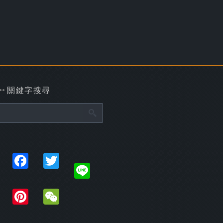
關鍵字搜尋
Share
Facebook
Twitter
Line
Plurk
Pinterest
WeChat