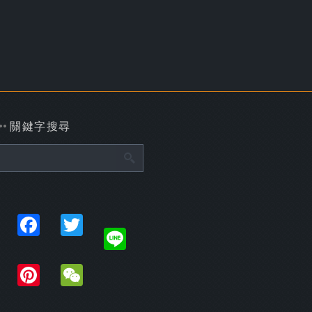
關鍵字搜尋
Share
Facebook
Twitter
Line
Plurk
Pinterest
WeChat