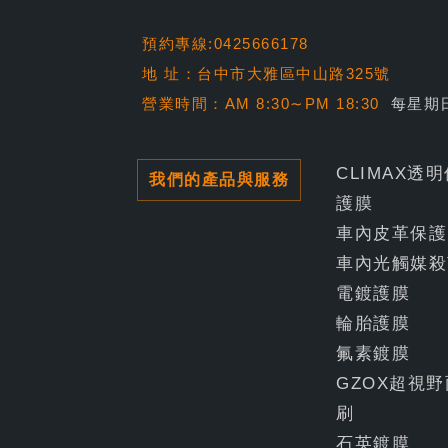
預約專線:0425666178
地 址：台中市大雅區中山路325號
營業時間：AM 8:30∼PM 18:30
每星期
CLIMAX透
我們的產品與服務
護膜
車內皮革保護
車內光觸媒殺
電鍍護膜
輪胎護膜
氟素鍍膜
GZOX超視野
刷
石英鍍膜