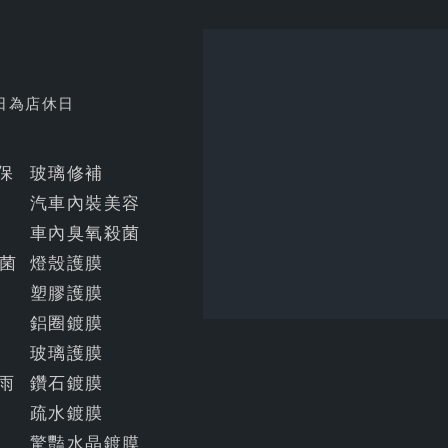
日為店休日
明保
玻璃修補
汽車內裝美容
車內臭氧殺菌
菌
燈殼護膜
塑膠護膜
鋁圈鍍膜
玻璃護膜
雨
鑽石鍍膜
疏水鍍膜
驚豔水晶鍍膜