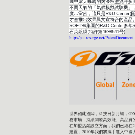
圖中露天曝曬的烤漆板塗滿許多
不同天氣的「氣候模擬試驗機」
度…當然，這只是R&D Cent
才會推出效果與文宣符合的產品
SOFT99集團的R&D Cente
石英鍍膜(特許第4698541号)
http://pat.reserge.net/PatentDocument
世界如此遼闊，科技日新月穎，G
務市場，持續開發高效能、高品質
在加盟店鋪設立方面，我們已經在2
建置，2010年我們將攜手進入中