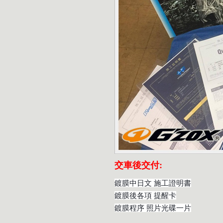
交車後交付:
鍍膜中日文 施工證明書
鍍膜後各項 提醒卡
鍍膜程序 照片光碟一片