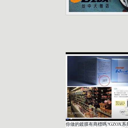
你做的鍍膜有商標嗎?
GZOX