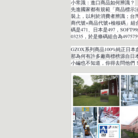
小常識：進口商品如何辨識？
先進國家都有規範「商品標示
裝上，以利於消費者辨識；台灣
商代號+商品代號+檢核碼」組
碼是471、日本是497，SOFT99
03235，於是條碼組合為4975
GZOX系列商品100%純正日本
那為何有許多廠商標榜源自日
小編也不知道，你得去問他們