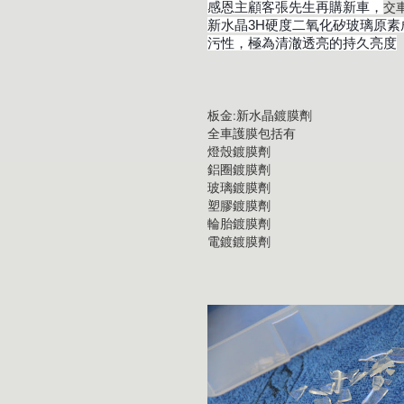
交
感恩主顧客張先生再購新車，
新水晶3H硬度二氧化矽玻璃原
污性，極為清澈透亮的持久亮度
板金:新水晶鍍膜劑
全車護膜包括有
燈殼鍍膜劑
鋁圈鍍膜劑
玻璃鍍膜劑
塑膠鍍膜劑
輪胎鍍膜劑
電鍍鍍膜劑