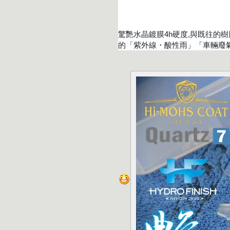
驚艷水晶鍍膜4h硬度,與既往的樹
的「紫外線・酸性雨」「車輛廢氣