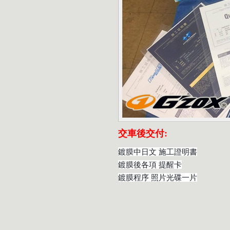
交車後交付:
鍍膜中日文 施工證明書
鍍膜後各項 提醒卡
鍍膜程序 照片光碟一片