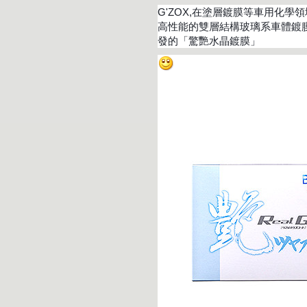
G'ZOX,在塗層鍍膜等車用化學
高性能的雙層結構玻璃系車體鍍膜
發的「驚艷水晶鍍膜」