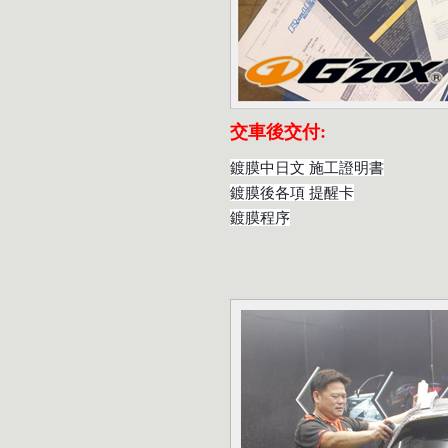
交車後交付:
鍍膜中日文 施工證明書
鍍膜後各項 提醒卡
鍍膜程序