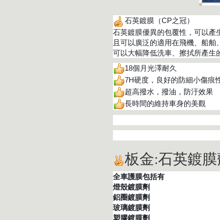
石英鍍膜（CP之冠）
石英鍍膜優異的包覆性，可以產
且可以廣泛的適用在飛機、船舶
可以大幅降低洗車、擦拭所產生
18個月光澤耐久
7H硬度，良好的防細小傷痕
超高撥水，撥油，防汙效果
長時間的維持車身的美觀
板金:石英鍍膜
全車護膜包括有
燈殼鍍膜劑
鋁圈鍍膜劑
玻璃鍍膜劑
塑膠鍍膜劑