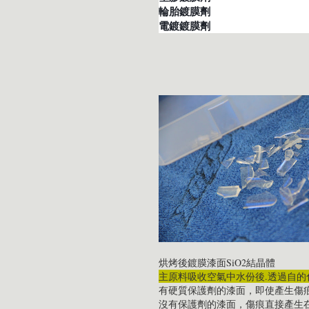
輪胎鍍膜劑
電鍍鍍膜劑
烘烤後鍍膜漆面SiO2結晶體
主原料吸收空氣中水份後.透過自的化學
有硬質保護劑的漆面，即使產生傷
沒有保護劑的漆面，傷痕直接產生