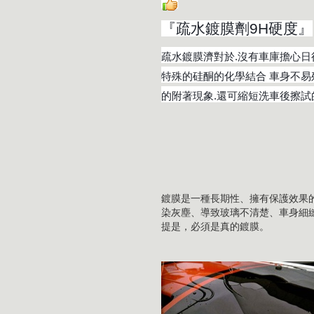
『疏水鍍膜劑9H硬度』
疏水鍍膜濟對於.沒有車庫擔心日
特殊的硅酮的化學結合 車身不易
的附著現象.還可縮短洗車後擦試
鍍膜是一種長期性、擁有保護效果
染灰塵、導致玻璃不清楚、車身細
提是，必須是真的鍍膜。