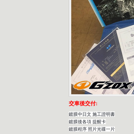
交車後交付:
鍍膜中日文 施工證明書
鍍膜後各項 提醒卡
鍍膜程序 照片光碟一片