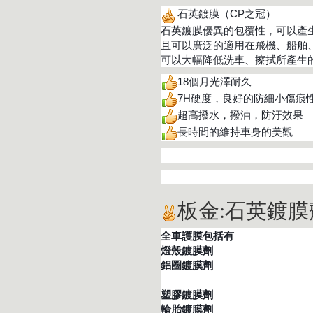
石英鍍膜（CP之冠）
石英鍍膜優異的包覆性，可以產
且可以廣泛的適用在飛機、船舶
可以大幅降低洗車、擦拭所產生
18個月光澤耐久
7H硬度，良好的防細小傷痕
超高撥水，撥油，防汙效果
長時間的維持車身的美觀
板金:石英鍍膜
全車護膜包括有
燈殼鍍膜劑
鋁圈鍍膜劑
塑膠鍍膜劑
輪胎鍍膜劑