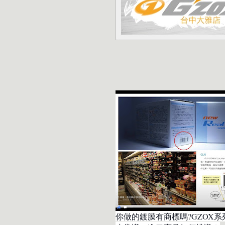
你做的鍍膜有商標嗎?
GZOX