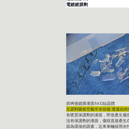
電鍍鍍膜劑
烘烤後鍍膜漆面SiO2結晶體
主原料吸收空氣中水份後.透過自的化學
有硬質保護劑的漆面，即使產生傷
沒有保護劑的漆面，傷痕直接產生
因為環保的因素，近來車輛採用水性