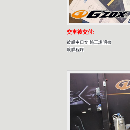
交車後交付:
鍍膜中日文 施工證明書
鍍膜程序